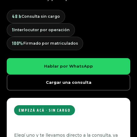
48 h
Consulta sin cargo
1
Interlocutor por operación
100%
Firmado por matriculados
Hablar por WhatsApp
Cargar una consulta
EMPEZÁ ACÁ · SIN CARGO
¿QUÉ PERFIL TENÉS?
Elegí uno y te llevamos directo a la consulta, ya